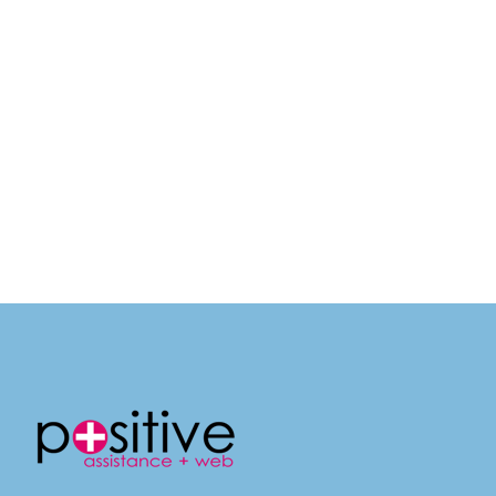
23 novembre 2025
Création site internet à Nantes
pour Nissaflor
Présentation de l’entreprise et de ses missions
dans le secteur de l’aménagement paysager
Nissaflor est une entreprise nantaise
spécialisée dans la création de jardins,
l’aménagement végétal intérieur et la
décoration