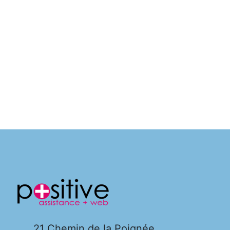
22 octobre 2024
Création site WordPress
simulateur de conduite
Le site présente un simulateur de conduite
spécialisé dans l’évaluation des capacités de
conduite et l’aide au retour à la conduite pour
les patients. La page d’accueil met en avant
21 Chemin de la Poignée