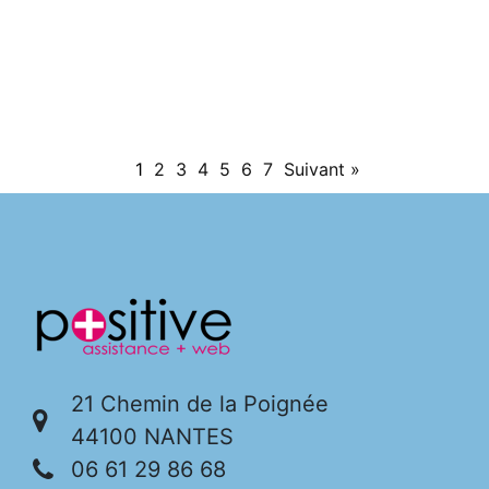
stratégie Internet avec écoute et pédagogie
pour une communication performante.
Leur démarche : activer les bons
1
2
3
4
5
6
7
Suivant »
21 Chemin de la Poignée
44100 NANTES
06 61 29 86 68