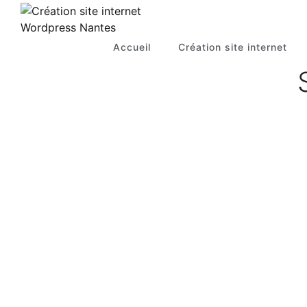
Accueil
Création site internet
22 mars 2018
24 janvier 2014
Thibault Pousset
Nouveau si
– Photographe
en ligne
d’architecture à
www.pixma