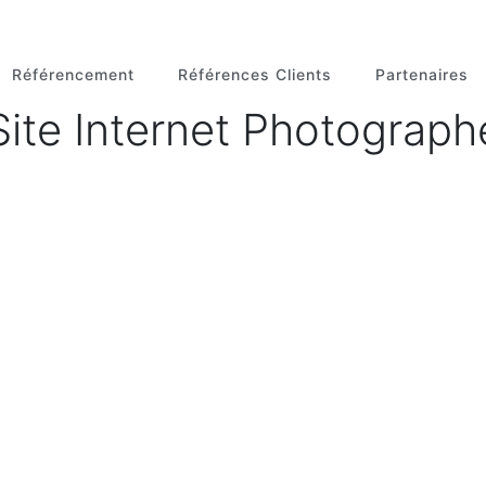
Référencement
Références Clients
Partenaires
Site Internet Photograph
te web
chine.f