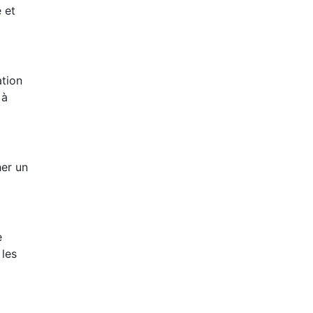
 et
ation
 à
her un
e
 les